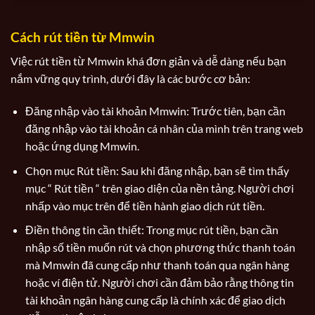
Cách rút tiền từ Mmwin
Việc rút tiền từ Mmwin khá đơn giản và dễ dàng nếu bạn
nắm vững quy trình, dưới đây là các bước cơ bản:
Đăng nhập vào tài khoản Mmwin: Trước tiên, bạn cần
đăng nhập vào tài khoản cá nhân của mình trên trang web
hoặc ứng dụng Mmwin.
Chọn mục Rút tiền: Sau khi đăng nhập, bạn sẽ tìm thấy
mục “ Rút tiền “ trên giao diện của nền tảng. Người chơi
nhấp vào mục trên để tiền hành giao dịch rút tiền.
Điền thông tin cần thiết: Trong mục rút tiền, bạn cần
nhập số tiền muốn rút và chọn phương thức thanh toán
mà Mmwin đã cung cấp như thanh toán qua ngân hàng
hoặc ví điện tử. Người chơi cần đảm bảo rằng thông tin
tài khoản ngân hàng cung cấp là chính xác để giao dịch