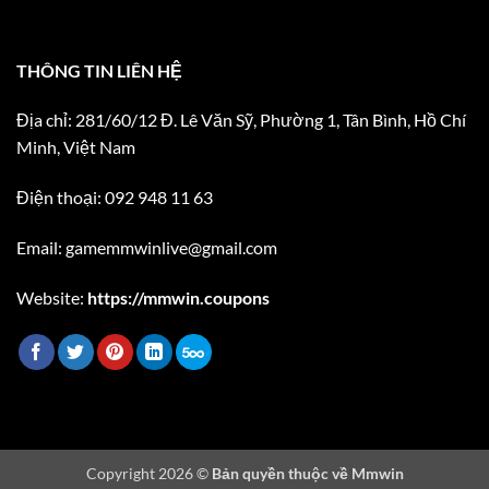
THÔNG TIN LIÊN HỆ
Địa chỉ: 281/60/12 Đ. Lê Văn Sỹ, Phường 1, Tân Bình, Hồ Chí
Minh, Việt Nam
Điện thoại: 092 948 11 63
Email:
gamemmwinlive@gmail.com
Website:
https://mmwin.coupons
Copyright 2026 ©
Bản quyền thuộc về Mmwin