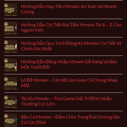
Cá
Game
có
Hướng Dẫn Nạp Tiền Mmwin An Toàn Và Nhanh
Cược
Mmwin
bình
Thể
–
luận
Chóng
Thao
Hướng
ở
Đỉnh
Dẫn
Giftcode
Không
Cao
Quy
Mmwin
có
Hướng Dẫn Chi Tiết Rút Tiền Mmwin Từ A – Z Cho
2025
Trình
–
bình
Nhanh
Chơi
luận
Người Mới
Chóng,
Game
ở
An
Cực
Hướng
Không
Toàn
Đã,
Dẫn
có
Hướng Dẫn Quy Trình Đăng Ký Mmwin Chi Tiết Và
Nhận
Nạp
bình
Quà
Tiền
luận
Chính Xác Nhất
Cực
Mmwin
ở
Khủng
An
Hướng
Không
Toàn
Dẫn
có
Hướng Dẫn Đăng Nhập Mmwin Dễ Dàng Và Bảo
Và
Chi
bình
Nhanh
Tiết
luận
Mật Tuyệt Đối
Chóng
Rút
ở
Tiền
Hướng
Không
Mmwin
Dẫn
có
Lô Đề Mmwin – Cơ Hội Làm Giàu Chỉ Trong Nháy
Từ
Quy
bình
A
Trình
luận
Mắt
–
Đăng
ở
Z
Ký
Hướng
Không
Cho
Mmwin
Dẫn
có
Tài Xỉu Mmwin – Tựa Game Giải Trí Đỉnh Nhận
Người
Chi
Đăng
bình
Mới
Tiết
Nhập
luận
Thưởng Cực Lớn
Và
Mmwin
ở
Chính
Dễ
Lô
Không
Xác
Dàng
Đề
có
Bắn Cá Mmwin – Đắm Chìm Trong Đại Dương Săn
Nhất
Và
Mmwin
bình
Bảo
–
luận
Cá Cực Đỉnh
Mật
Cơ
ở