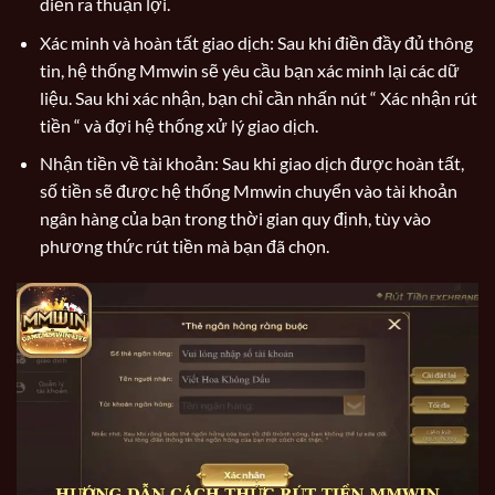
diễn ra thuận lợi.
Xác minh và hoàn tất giao dịch: Sau khi điền đầy đủ thông
tin, hệ thống Mmwin sẽ yêu cầu bạn xác minh lại các dữ
liệu. Sau khi xác nhận, bạn chỉ cần nhấn nút “ Xác nhận rút
tiền “ và đợi hệ thống xử lý giao dịch.
Nhận tiền về tài khoản: Sau khi giao dịch được hoàn tất,
số tiền sẽ được hệ thống Mmwin chuyển vào tài khoản
ngân hàng của bạn trong thời gian quy định, tùy vào
phương thức rút tiền mà bạn đã chọn.