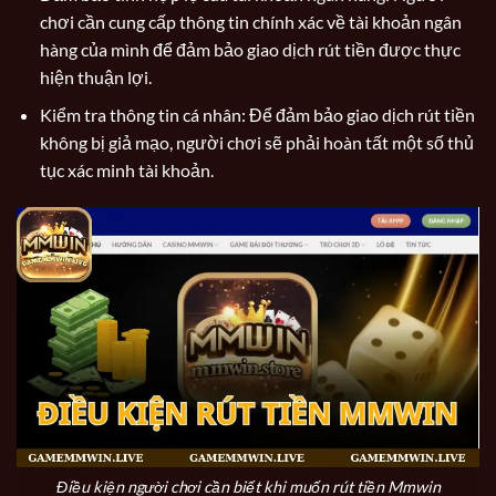
chơi cần cung cấp thông tin chính xác về tài khoản ngân
hàng của mình để đảm bảo giao dịch rút tiền được thực
hiện thuận lợi.
Kiểm tra thông tin cá nhân: Để đảm bảo giao dịch rút tiền
không bị giả mạo, người chơi sẽ phải hoàn tất một số thủ
tục xác minh tài khoản.
Điều kiện người chơi cần biết khi muốn rút tiền Mmwin