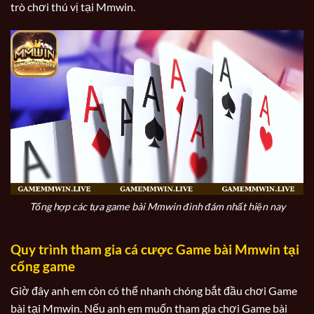
trò chơi thú vị tại Mmwin.
Tổng hợp các tựa game bài Mmwin đình đám nhất hiện nay
Quy trình tham gia cá cược Game bài Mmwin tại
cổng game
Giờ đây anh em còn có thể nhanh chóng bắt đầu chơi Game
bài tại Mmwin. Nếu anh em muốn tham gia chơi Game bài