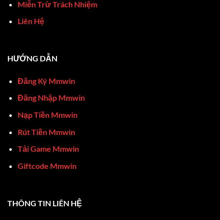
Miễn Trừ Trách Nhiệm
Liên Hệ
HƯỚNG DẪN
Đăng Ký Mmwin
Đăng Nhập Mmwin
Nạp Tiền Mmwin
Rút Tiền Mmwin
Tải Game Mmwin
Giftcode Mmwin
THÔNG TIN LIÊN HỆ