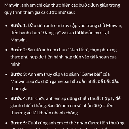
Mmwin, anh em chỉ cần thực hiện các bước đơn giản trong
quy trình tham gia cá cược như sau:
Bước 1:
Đầu tiên anh em truy cập vào trang chủ Mmwin,
tiến hành chọn “Đăng ký” và tạo tài khoản mới tại
Mmwin.
Bước 2:
Sau đó anh em chọn “Nạp tiền”, chọn phương
thức phù hợp để tiến hành nạp tiền vào tài khoản của
mình
Bước 3:
Anh em truy cập vào sảnh “Game bài” của
Mmwin, sau đó chọn game bài hấp dẫn nhất để bắt đầu
tham gia
Bước 4:
Khi chơi, anh em áp dụng chiến thuật hợp lý để
giành chiến thắng. Sau đó anh em sẽ nhận được tiền
thưởng về tài khoản nhanh chóng.
Bước 5:
Cuối cùng anh em có thể nhận được tiền thưởng