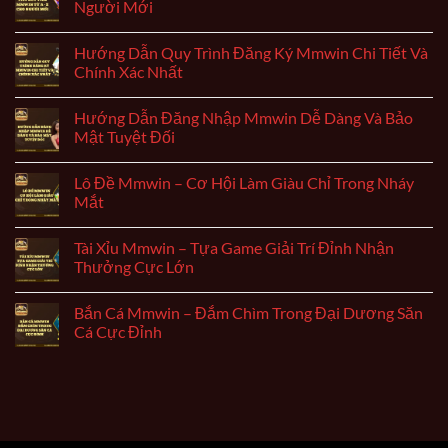
Nhanh
Chơi
luận
Người Mới
Chóng,
Game
ở
An
Cực
Hướng
Không
Toàn
Đã,
Dẫn
có
Hướng Dẫn Quy Trình Đăng Ký Mmwin Chi Tiết Và
Nhận
Nạp
bình
Quà
Tiền
luận
Chính Xác Nhất
Cực
Mmwin
ở
Khủng
An
Hướng
Không
Toàn
Dẫn
có
Hướng Dẫn Đăng Nhập Mmwin Dễ Dàng Và Bảo
Và
Chi
bình
Nhanh
Tiết
luận
Mật Tuyệt Đối
Chóng
Rút
ở
Tiền
Hướng
Không
Mmwin
Dẫn
có
Lô Đề Mmwin – Cơ Hội Làm Giàu Chỉ Trong Nháy
Từ
Quy
bình
A
Trình
luận
Mắt
–
Đăng
ở
Z
Ký
Hướng
Không
Cho
Mmwin
Dẫn
có
Tài Xỉu Mmwin – Tựa Game Giải Trí Đỉnh Nhận
Người
Chi
Đăng
bình
Mới
Tiết
Nhập
luận
Thưởng Cực Lớn
Và
Mmwin
ở
Chính
Dễ
Lô
Không
Xác
Dàng
Đề
có
Bắn Cá Mmwin – Đắm Chìm Trong Đại Dương Săn
Nhất
Và
Mmwin
bình
Bảo
–
luận
Cá Cực Đỉnh
Mật
Cơ
ở
Tuyệt
Hội
Tài
Không
Đối
Làm
Xỉu
có
Giàu
Mmwin
bình
Chỉ
–
luận
Trong
Tựa
ở
Nháy
Game
Bắn
Mắt
Giải
Cá
Trí
Mmwin